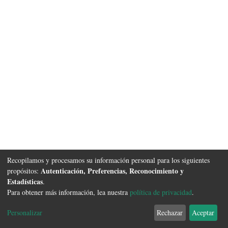
Recopilamos y procesamos su información personal para los siguientes
Autenticación, Preferencias, Reconocimiento y
propósitos:
Estadísticas
.
Para obtener más información, lea nuestra
política de privacidad
.
Software DSpace
copyright © 2002-2026
FCyT Uader
Configuración de
Política de
Acuerdo de
Enviar
Personalizar
Rechazar
Aceptar
cookies
privacidad
usuario final
Sugerencias