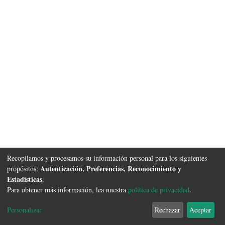
Recopilamos y procesamos su información personal para los siguientes
Autenticación, Preferencias, Reconocimiento y
propósitos:
Estadísticas
.
Para obtener más información, lea nuestra
política de privacidad
.
Software DSpace
copyright © 2002-2026
FCyT Uader
Configuración de
Política de
Acuerdo de
Enviar
Personalizar
Rechazar
Aceptar
cookies
privacidad
usuario final
Sugerencias