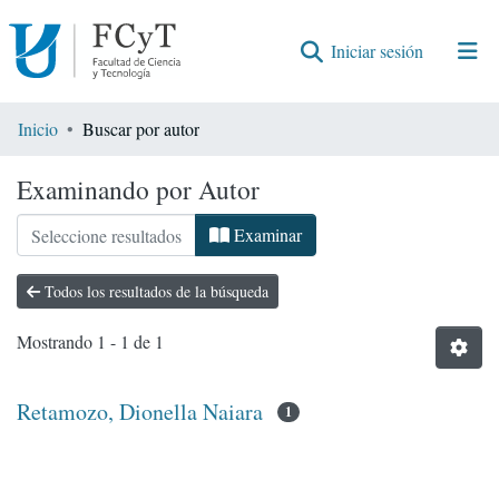
(current)
Iniciar sesión
Comunidades
Inicio
Buscar por autor
Encontrar por
Examinando por Autor
Examinar
Todos los resultados de la búsqueda
Mostrando
1 - 1 de 1
Retamozo, Dionella Naiara
1