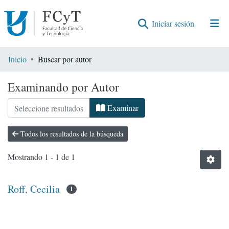
(current)
Iniciar sesión
Comunidades
Inicio
Buscar por autor
Encontrar por
Examinando por Autor
Examinar
Todos los resultados de la búsqueda
Mostrando
1 - 1 de 1
Roff, Cecilia
1