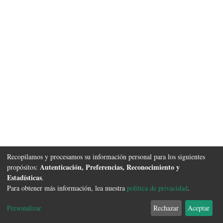
Recopilamos y procesamos su información personal para los siguientes
Autenticación, Preferencias, Reconocimiento y
propósitos:
Estadísticas
.
Para obtener más información, lea nuestra
política de privacidad
.
Software DSpace
copyright © 2002-2026
FCyT Uader
Configuración de
Política de
Acuerdo de
Enviar
Personalizar
Rechazar
Aceptar
cookies
privacidad
usuario final
Sugerencias