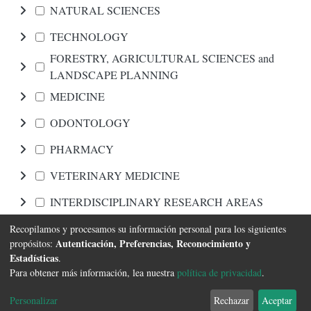
NATURAL SCIENCES
TECHNOLOGY
FORESTRY, AGRICULTURAL SCIENCES and
LANDSCAPE PLANNING
MEDICINE
ODONTOLOGY
PHARMACY
VETERINARY MEDICINE
INTERDISCIPLINARY RESEARCH AREAS
Recopilamos y procesamos su información personal para los siguientes
Navegar
Autenticación, Preferencias, Reconocimiento y
propósitos:
Estadísticas
.
Para obtener más información, lea nuestra
política de privacidad
.
Software DSpace
copyright © 2002-2026
FCyT Uader
Configuración de
Política de
Acuerdo de
Enviar
Personalizar
Rechazar
Aceptar