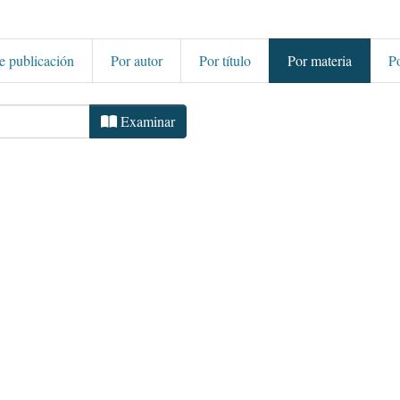
e publicación
Por autor
Por título
Por materia
P
cia y Tecnología por Materia
Examinar