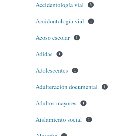
Accidentología vial
3
Accidontología vial
1
Acoso escolar
1
Adidas
1
Adolescentes
1
Adulteración documental
1
Adultos mayores
1
Aislamiento social
1
Alcanfor
1