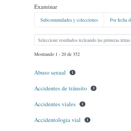
Examinar
Subcomunidades y colecciones
Por fecha d
Examinando Facultad de Cien
Mostrando
1 - 20 de 352
Abuso sexual
1
Accidentes de tránsito
3
Accidentes viales
1
Accidentologia vial
1