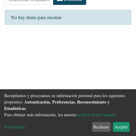
No hay ítems para mostrar.
Recopilamos y procesamos su información personal para los siguientes
Autenticación, Preferencias, Reconocimiento y
propósitos:
Estadísticas
.
Para obtener más información, lea nuestra
política de privacidad
.
Software DSpace
copyright © 2002-2026
FCyT Uader
Configuración de
Política de
Acuerdo de
Enviar
Personalizar
Rechazar
Aceptar
cookies
privacidad
usuario final
Sugerencias