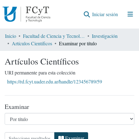
(current)
Iniciar sesión
Comunidades
Inicio
Facultad de Ciencia y Tecnología
Investigación
Artículos Científicos
Examinar por título
Encontrar por
Artículos Científicos
URI permanente para esta colección
https://rd.fcyt.uader.edu.ar/handle/123456789/59
Examinar
Examinando Artículos Científicos por Título
Examinar