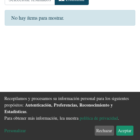
No hay ítems para mostrar.
Recopilamos y procesamos su información personal para los siguientes
Autenticación, Preferencias, Reconocimiento y
propósitos:
Estadísticas
.
Para obtener más información, lea nuestra
política de privacidad
.
Software DSpace
copyright © 2002-2026
FCyT Uader
Configuración de
Política de
Acuerdo de
Enviar
Personalizar
Rechazar
Aceptar
cookies
privacidad
usuario final
Sugerencias