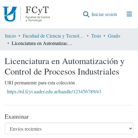
(current)
Iniciar sesión
Comunidades
Inicio
Facultad de Ciencia y Tecnología
Tesis
Grado
Licenciatura en Automatización y Control de Procesos Industriales
Encontrar por
Licenciatura en Automatización y
Estadísticas
Control de Procesos Industriales
URI permanente para esta colección
https://rd.fcyt.uader.edu.ar/handle/123456789/43
Examinar