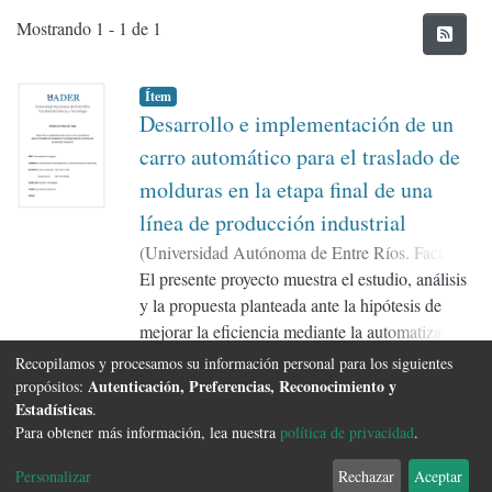
Envíos recientes
Mostrando
1 - 1 de 1
Ítem
Desarrollo e implementación de un
carro automático para el traslado de
molduras en la etapa final de una
línea de producción industrial
(
Universidad Autónoma de Entre Ríos. Facultad
de Ciencia y Tecnología
El presente proyecto muestra el estudio, análisis
,
2024
)
Castro,
Sebastián
y la propuesta planteada ante la hipótesis de
;
Russo, Bruno
;
Gerard, Guillermo
mejorar la eficiencia mediante la automatización
del carro que traslada molduras en el proceso
Más...
Recopilamos y procesamos su información personal para los siguientes
productivo. Garantizando adicionalmente su
Autenticación, Preferencias, Reconocimiento y
propósitos:
Estadísticas
.
control total para la seguridad y la salud laboral
Para obtener más información, lea nuestra
política de privacidad
.
en la etapa final de producción.
Software DSpace
copyright © 2002-2026
FCyT Uader
Configuración de
Política de
Acuerdo de
Enviar
Personalizar
Rechazar
Aceptar