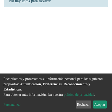
No hay ítems para mostrar
Recopilamos y procesamos su información personal para los siguientes
Autenticación, Preferencias, Reconocimiento y
propósitos:
Estadísticas
.
Para obtener más información, lea nuestra
política de privacidad
.
Software DSpace
copyright © 2002-2026
FCyT Uader
Configuración de
Política de
Acuerdo de
Enviar
Personalizar
Rechazar
Aceptar
cookies
privacidad
usuario final
Sugerencias