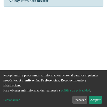
No hay ítems para mostrar
Recopilamos y procesamos su información personal para los siguientes
Autenticación, Preferencias, Reconocimiento y
propósitos:
Estadísticas
.
Para obtener más información, lea nuestra
política de privacidad
.
Software DSpace
copyright © 2002-2026
FCyT Uader
Configuración de
Política de
Acuerdo de
Enviar
Personalizar
Rechazar
Aceptar
cookies
privacidad
usuario final
Sugerencias