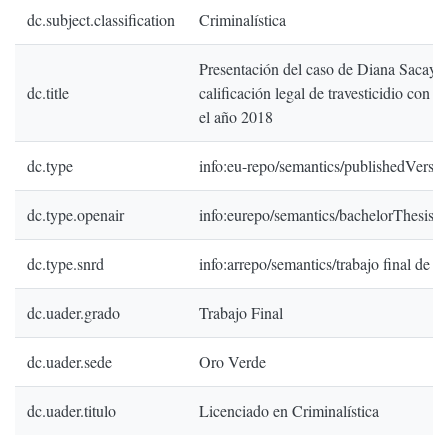
dc.subject.classification
Criminalística
Presentación del caso de Diana Sacayá
dc.title
calificación legal de travesticidio con s
el año 2018
dc.type
info:eu-repo/semantics/publishedVersio
dc.type.openair
info:eurepo/semantics/bachelorThesis
dc.type.snrd
info:arrepo/semantics/trabajo final de g
dc.uader.grado
Trabajo Final
dc.uader.sede
Oro Verde
dc.uader.titulo
Licenciado en Criminalística