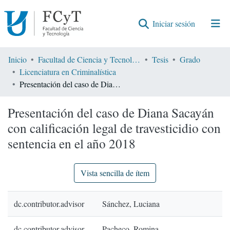
(current)
Iniciar sesión
Comunidades
Inicio
Facultad de Ciencia y Tecnología
Tesis
Grado
Licenciatura en Criminalística
Encontrar por
Presentación del caso de Diana Sacayán con calificación legal de travesticidio con sentencia en el año 2018
Estadísticas
Presentación del caso de Diana Sacayán
con calificación legal de travesticidio con
sentencia en el año 2018
Vista sencilla de ítem
dc.contributor.advisor
Sánchez, Luciana
dc.contributor.advisor
Pacheco, Romina