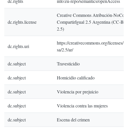
dc.rights
info:eu-repo/semantics/openAccess
Creative Commons Atribución-NoCome
dc.rights.license
CompartirIgual 2.5 Argentina (CC-B
2.5)
https://creativecommons.org/licenses/by
dc.rights.uri
sa/2.5/ar/
dc.subject
Travesticidio
dc.subject
Homicidio calificado
dc.subject
Violencia por prejuicio
dc.subject
Violencia contra las mujeres
dc.subject
Escena del crimen