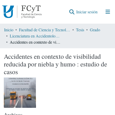
(current)
Iniciar sesión
Comunidades
Inicio
Facultad de Ciencia y Tecnología
Tesis
Grado
Licenciatura en Accidentología Vial
Encontrar por
Accidentes en contexto de visibilidad reducida por niebla y humo : estudio de casos
Estadísticas
Accidentes en contexto de visibilidad
reducida por niebla y humo : estudio de
casos
Archivos