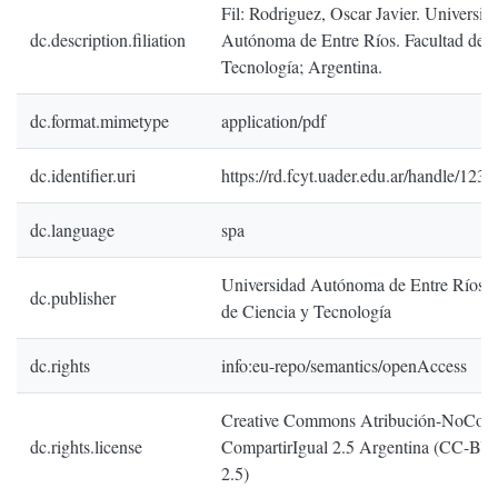
Fil: Rodriguez, Oscar Javier. Universid
dc.description.filiation
Autónoma de Entre Ríos. Facultad de C
Tecnología; Argentina.
dc.format.mimetype
application/pdf
dc.identifier.uri
https://rd.fcyt.uader.edu.ar/handle/12
dc.language
spa
Universidad Autónoma de Entre Ríos. 
dc.publisher
de Ciencia y Tecnología
dc.rights
info:eu-repo/semantics/openAccess
Creative Commons Atribución-NoCome
dc.rights.license
CompartirIgual 2.5 Argentina (CC-B
2.5)