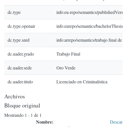
dc.type
info:eu-repo/semantics/publishedVersio
dc.type.openair
info:eurepo/semantics/bachelorThesis
dc.type.snrd
info:arrepo/semantics/trabajo final de g
dc.uader.grado
Trabajo Final
dc.uader.sede
Oro Verde
dc.uader.titulo
Licenciado en Criminalística
Archivos
Bloque original
Mostrando
1 - 1 de 1
Nombre:
Descar