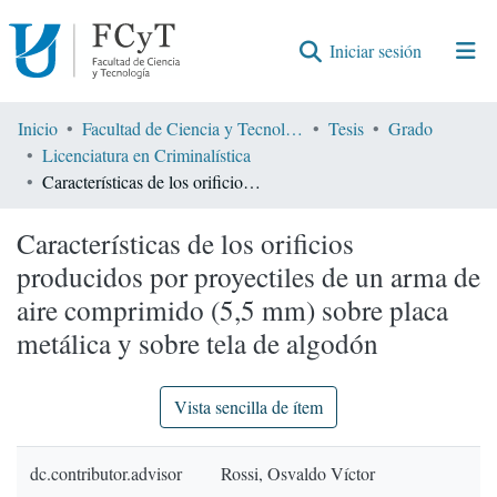
(current)
Iniciar sesión
Comunidades
Inicio
Facultad de Ciencia y Tecnología
Tesis
Grado
Licenciatura en Criminalística
Encontrar por
Características de los orificios producidos por proyectiles de un arma de aire comprimido (5,5 mm) sobre placa metálica y sobre tela de algodón
Estadísticas
Características de los orificios
producidos por proyectiles de un arma de
aire comprimido (5,5 mm) sobre placa
metálica y sobre tela de algodón
Vista sencilla de ítem
dc.contributor.advisor
Rossi, Osvaldo Víctor