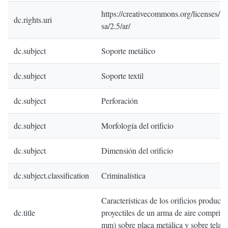
https://creativecommons.org/licenses/by
dc.rights.uri
sa/2.5/ar/
dc.subject
Soporte metálico
dc.subject
Soporte textil
dc.subject
Perforación
dc.subject
Morfología del orificio
dc.subject
Dimensión del orificio
dc.subject.classification
Criminalística
Características de los orificios produci
dc.title
proyectiles de un arma de aire comprim
mm) sobre placa metálica y sobre tela 