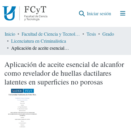
(current)
Iniciar sesión
Comunidades
Inicio
Facultad de Ciencia y Tecnología
Tesis
Grado
Licenciatura en Criminalística
Encontrar por
Aplicación de aceite esencial de alcanfor como revelador de huellas dactilares latentes en superficies no porosas
Estadísticas
Aplicación de aceite esencial de alcanfor
como revelador de huellas dactilares
latentes en superficies no porosas