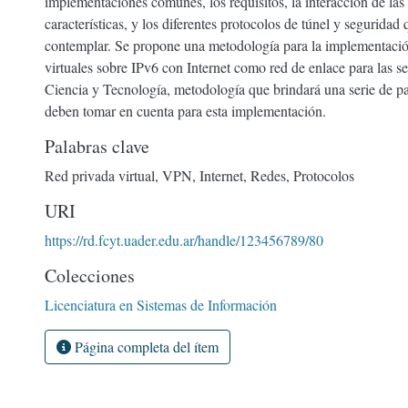
implementaciones comunes, los requisitos, la interacción de la
características, y los diferentes protocolos de túnel y seguridad
contemplar. Se propone una metodología para la implementació
virtuales sobre IPv6 con Internet como red de enlace para las s
Ciencia y Tecnología, metodología que brindará una serie de pa
deben tomar en cuenta para esta implementación.
Palabras clave
Red privada virtual
,
VPN
,
Internet
,
Redes
,
Protocolos
URI
https://rd.fcyt.uader.edu.ar/handle/123456789/80
Colecciones
Licenciatura en Sistemas de Información
Página completa del ítem