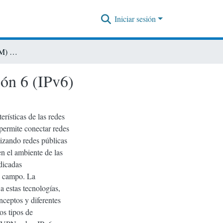
Iniciar sesión
Red Privada Virtual (VPM) sobre Protocolo de Internet versión 6 (IPv6)
ión 6 (IPv6)
erísticas de las redes
permite conectar redes
lizando redes públicas
 el ambiente de las
dicadas
el campo. La
a estas tecnologías,
ceptos y diferentes
os tipos de