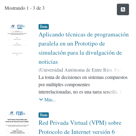
Envíos recientes
Mostrando
1 - 3 de 3
Ítem
Aplicando técnicas de programación
paralela en un Prototipo de
simulación para la divulgación de
noticias
(
Universidad Autónoma de Entre Ríos. Facultad
de Ciencia y Tecnología
La toma de decisiones en sistemas compuestos
,
2020
)
Escalante,
Julián Emiliano
por múltiples componentes
;
Piccoli, María Fabiana
interrelacionadas, no es una tarea sencilla. Una
posibilidad es abordarlos analíticamente o
Más...
mediante ensayos, lo cual puede implicar riesgo.
Otra buena solución suele ser analizarlos a
Ítem
través de técnicas de simulación por
Red Privada Virtual (VPM) sobre
computadora, las cuales representan una de las
Protocolo de Internet versión 6
herramientas más poderosas para la resolución