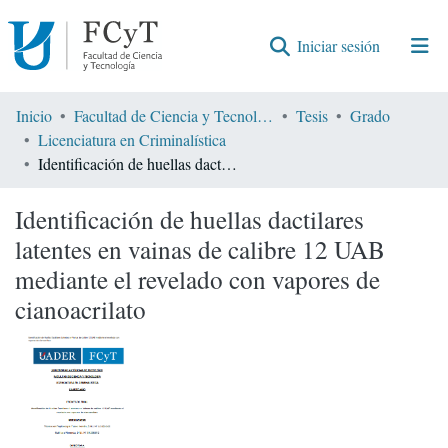
(current)
Iniciar sesión
Comunidades
Inicio
Facultad de Ciencia y Tecnología
Tesis
Grado
Licenciatura en Criminalística
Encontrar por
Identificación de huellas dactilares latentes en vainas de calibre 12 UAB mediante el revelado con vapores de cianoacrilato
Estadísticas
Identificación de huellas dactilares
latentes en vainas de calibre 12 UAB
mediante el revelado con vapores de
cianoacrilato