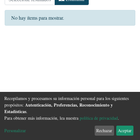
No hay ítems para mostrar.
Recopilamos y procesamos su información personal para los siguientes
Autenticación, Preferencias, Reconocimiento y
propósitos:
Estadísticas
.
Para obtener más información, lea nuestra
política de privacidad
.
Software DSpace
copyright © 2002-2026
FCyT Uader
Configuración de
Política de
Acuerdo de
Enviar
Personalizar
Rechazar
Aceptar
cookies
privacidad
usuario final
Sugerencias