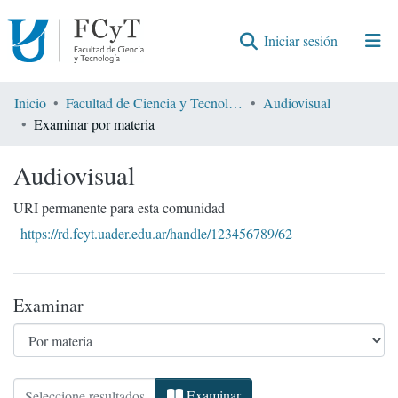
(current)
Iniciar sesión
Comunidades
Inicio
Facultad de Ciencia y Tecnología
Audiovisual
Examinar por materia
Encontrar por
Audiovisual
URI permanente para esta comunidad
https://rd.fcyt.uader.edu.ar/handle/123456789/62
Examinar
Examinando Audiovisual por Materia
Examinar