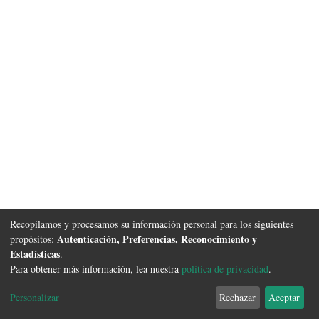
Recopilamos y procesamos su información personal para los siguientes
Autenticación, Preferencias, Reconocimiento y
propósitos:
Estadísticas
.
Para obtener más información, lea nuestra
política de privacidad
.
Software DSpace
copyright © 2002-2026
FCyT Uader
Configuración de
Política de
Acuerdo de
Enviar
Personalizar
Rechazar
Aceptar
cookies
privacidad
usuario final
Sugerencias