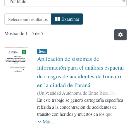
Examinando Maestría Profesional en Geomátic
Examinar
Mostrando
1 - 5 de 5
Ítem
Aplicación de sistemas de
información para el análisis espacial
de riesgos de accidentes de transito
en la ciudad de Paraná
(
Universidad Autónoma de Entre Ríos. Facultad
de Ciencia y Tecnología
En este trabajo se generó cartografía específica
,
2019
)
Acosta,
Eduardo Antonio
referida a la concentración de accidentes de
;
Tentor, Fernando Raúl
tránsito con heridos y muertos en los que
intervino la Policía de la Provincia de Entre Ríos
Más...
a través de la División de Accidentología Vial