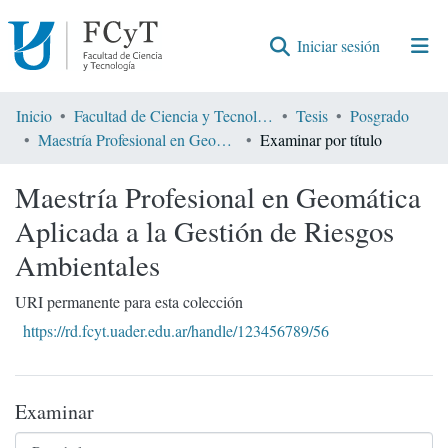
(current)
Iniciar sesión
Comunidades
Inicio
Facultad de Ciencia y Tecnología
Tesis
Posgrado
Maestría Profesional en Geomática Aplicada a la Gestión de Riesgos Ambientales
Examinar por título
Encontrar por
Maestría Profesional en Geomática
Aplicada a la Gestión de Riesgos
Ambientales
URI permanente para esta colección
https://rd.fcyt.uader.edu.ar/handle/123456789/56
Examinar