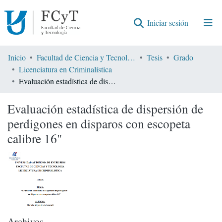
(current)
Iniciar sesión
Comunidades
Inicio
Facultad de Ciencia y Tecnología
Tesis
Grado
Licenciatura en Criminalística
Encontrar por
Evaluación estadística de dispersión de perdigones en disparos con escopeta calibre 16"
Estadísticas
Evaluación estadística de dispersión de
perdigones en disparos con escopeta
calibre 16"
Archivos