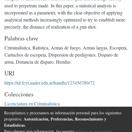
used to perpetrate made. In this paper, a statistical analysis is
incorporated as a parameter, with the clear objective of applying
analytical methods increasingly optimized to try to establish more
precisely, the distance of realization of a gun shot.
Palabras clave
Criminalística
,
Balística
,
Armas de fuego
,
Armas largas
,
Escopeta
,
Cartuchos de escopeta
,
Dispersión de perdigones
,
Disparo de
arma
,
Distancia de disparo
,
Heridas
URI
https://rd.fcyt.uader.edu.ar/handle/123456789/72
Colecciones
Licenciatura en Criminalística
Recopilamos y procesamos su información personal para los siguientes
Página completa del ítem
Autenticación, Preferencias, Reconocimiento y
propósitos:
Estadísticas
.
Para obtener más información, lea nuestra
política de privacidad
.