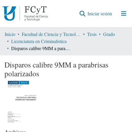
(current)
Iniciar sesión
Comunidades
Inicio
Facultad de Ciencia y Tecnología
Tesis
Grado
Licenciatura en Criminalística
Encontrar por
Disparos calibre 9MM a parabrisas polarizados
Estadísticas
Disparos calibre 9MM a parabrisas
polarizados
Archivos