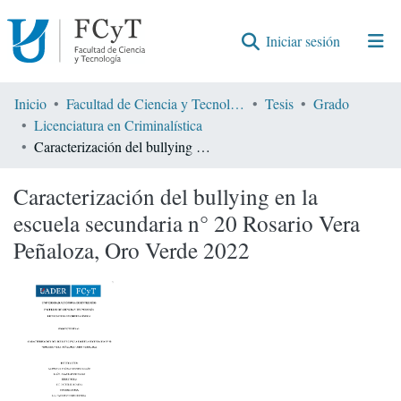
(current)
Iniciar sesión
Comunidades
Inicio
Facultad de Ciencia y Tecnología
Tesis
Grado
Licenciatura en Criminalística
Encontrar por
Caracterización del bullying en la escuela secundaria n° 20 Rosario Vera Peñaloza, Oro Verde 2022
Estadísticas
Caracterización del bullying en la
escuela secundaria n° 20 Rosario Vera
Peñaloza, Oro Verde 2022